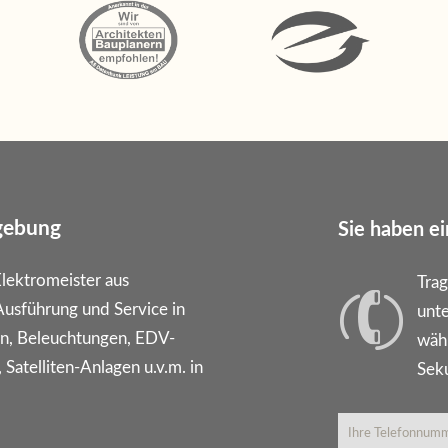
mgebung
Sie haben ei
Elektromeister aus
Trag
 Ausführung und Service in
unte
ern, Beleuchtungen, EDV-
wäh
Satelliten-Anlagen u.v.m. in
Sek